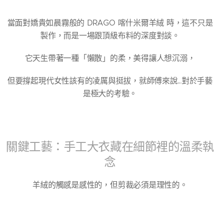
當面對嬌貴如晨霧般的 DRAGO 喀什米爾羊絨 時，這不只是
製作，而是一場跟頂級布料的深度對談。
它天生帶著一種「懶散」的柔，美得讓人想沉溺，
但要撐起現代女性該有的凌厲與挺拔，就師傅來說...對於手藝
是極大的考驗。
關鍵工藝：手工大衣藏在細節裡的溫柔執
念
羊絨的觸感是感性的，但剪裁必須是理性的。