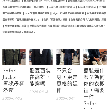
印『180度撼動』 ❚ 蘋果日報採訪2011年11/24(財經版B10) ❚ 管理雜誌採訪2011/12 NO.450期 ❚
2011年經濟中小企業處編印『素人頭家』 ❚ 工業技術研究院特約商店 ❚ benefit特約商店 ❚ 台積電
職工福利特約商店 ❚ Acer宏碁集團特約商店 ❚ Sigurd矽格職工福利特約商店 ❚ 配合經濟部拍攝雲
端宣導影片『雲端服務讓你變三少』 ❚ 公視『致富密碼』採訪 ❚ 台灣電視公司『八點新聞王』採訪
❚ 中華民國商標註冊證 ❚ 樹德科技大學101-102學年度-流行設計系兼任助理教授級專業技術人員，
並利用教學的平台，延續傳承。
Safari
酷夏西裝
不只合
獵裝是什
Jacket -
在高雄，
身，更是
麼？為何
軍綠丹寧
能穿嗎
風格的延
你的衣櫥
外套
伸
裡，需要
2026-06-18
一件
2026-07-02
2026-06-11
Safari