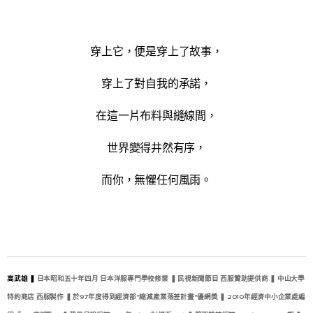
穿上它，便是穿上了故事，
穿上了對自我的承諾，
在這一片布料與縫線間，
世界變得井然有序，
而你，無懼任何風雨。
高武雄 ❚
日本昭和五十年四月 日本洋服專門學校修業 ❚ 民視新聞節目 西服贊助提供商 ❚ 中山大學
特約商店 西服製作 ❚ 於97年度得到經濟部"縮減產業落差計畫"優網獎 ❚ 2010年經濟中小企業處編