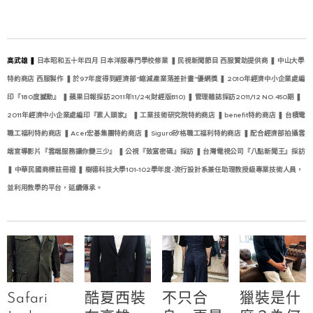
高武雄 ❚
日本昭和五十年四月 日本洋服專門學校修業 ❚ 民視新聞節目 西服贊助提供商 ❚ 中山大學
特約商店 西服製作 ❚ 於97年度得到經濟部"縮減產業落差計畫"優網獎 ❚ 2010年經濟中小企業處編
印『180度撼動』 ❚ 蘋果日報採訪2011年11/24(財經版B10) ❚ 管理雜誌採訪2011/12 NO.450期 ❚
2011年經濟中小企業處編印『素人頭家』 ❚ 工業技術研究院特約商店 ❚ benefit特約商店 ❚ 台積電
職工福利特約商店 ❚ Acer宏碁集團特約商店 ❚ Sigurd矽格職工福利特約商店 ❚ 配合經濟部拍攝雲
端宣導影片『雲端服務讓你變三少』 ❚ 公視『致富密碼』採訪 ❚ 台灣電視公司『八點新聞王』採訪
❚ 中華民國商標註冊證 ❚ 樹德科技大學101-102學年度-流行設計系兼任助理教授級專業技術人員，
並利用教學的平台，延續傳承。
Safari
酷夏西裝
不只合
獵裝是什