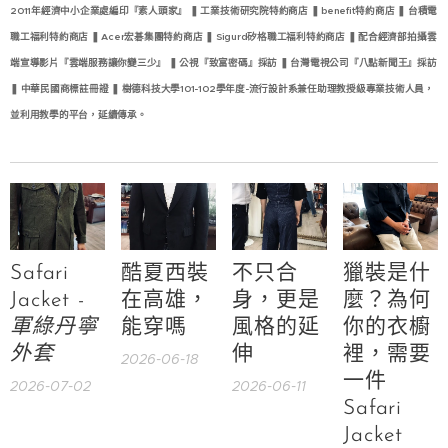
2011年經濟中小企業處編印『素人頭家』 ❚ 工業技術研究院特約商店 ❚ benefit特約商店 ❚ 台積電
職工福利特約商店 ❚ Acer宏碁集團特約商店 ❚ Sigurd矽格職工福利特約商店 ❚ 配合經濟部拍攝雲
端宣導影片『雲端服務讓你變三少』 ❚ 公視『致富密碼』採訪 ❚ 台灣電視公司『八點新聞王』採訪
❚ 中華民國商標註冊證 ❚ 樹德科技大學101-102學年度-流行設計系兼任助理教授級專業技術人員，
並利用教學的平台，延續傳承。
Safari
酷夏西裝
不只合
獵裝是什
Jacket -
在高雄，
身，更是
麼？為何
軍綠丹寧
能穿嗎
風格的延
你的衣櫥
外套
伸
裡，需要
2026-06-18
一件
2026-07-02
2026-06-11
Safari
Jacket