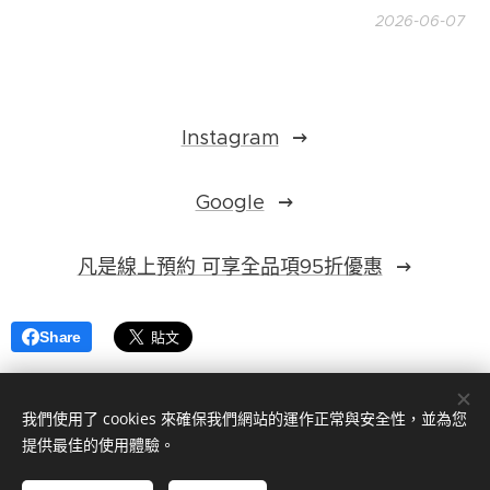
2026-06-07
Instagram
Google
凡是線上預約 可享全品項95折優惠
Share
我們使用了 cookies 來確保我們網站的運作正常與安全性，並為您
提供最佳的使用體驗。
©
2023拿破倫手工西服（手工客製化西裝訂做）