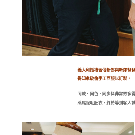
義大利婚禮習俗新郎與新郎爸
得知拿破倫手工西服以訂製。
同款、同色、同步料非常眾多
燕尾服毛胚衣，終於等到客人試穿