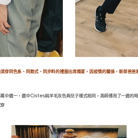
爸須穿同色系、同款式、同步料的禮服出席婚宴，因疫情的關係，新郎爸爸
Cistes
得萬中選一，選中
純羊毛灰色與兒子樣式相同，高師傅用了一週的
😄😚​