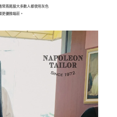
通常燕尾服大多數人都使用灰色
更優雅端莊。​