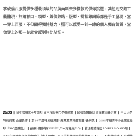
拿破倫西服提供多種最頂級的品牌面料去多樣款式供你挑選，其他則交給工
藝體現，無論袖口、領型、線條紋路、版型、排扣等細節都是手工呈現，當
一穿上西服，不但顯得獨特魅力，還可以感受一針一線的個人獨有氣質，當
你穿上的那一刻就會感到無比貼切。​
高武雄
❚
日本昭和五十年四月 日本洋服專門學校修業
❚
民視新聞節目 西服贊助提供商
❚
中山大學
特約商店 西服製作
❚
於97年度得到經濟部"縮減產業落差計畫"優網獎
❚
2010年經濟中小企業處編
印『180度撼動』
❚
蘋果日報採訪2011年11/24(財經版B10)
❚
管理雜誌採訪2011/12 NO.450期
❚