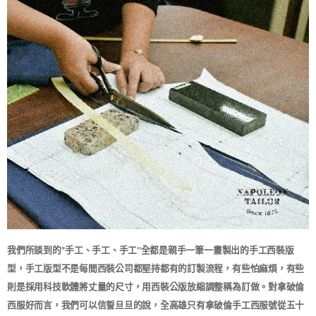
我們所談到的''手工、手工、手工''全都是親手一筆一畫製出的手工西裝版
型，手工版型不是每間西裝公司都堅持都有的訂製流程，有些怕麻煩，有些
則是採用科技軟體將丈量的尺寸，用西裝公版放縮調整稱為訂做。對拿破倫
西服好而言，我們可以信誓旦旦的說，全高雄只有拿破倫手工西服號從五十