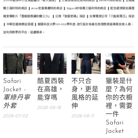
2011年經濟中小企業處編印『素人頭家』
❚
工業技術研究院特約商店
❚
benefit特約商店
❚
台積電
職工福利特約商店
❚
Acer宏碁集團特約商店
❚
Sigurd矽格職工福利特約商店
❚
配合經濟部拍攝雲
端宣導影片『雲端服務讓你變三少』
❚
公視『致富密碼』採訪
❚
台灣電視公司『八點新聞王』採訪
❚
中華民國商標註冊證
❚
樹德科技大學101-102學年度-流行設計系兼任助理教授級專業技術人員，
並利用教學的平台，延續傳承。
Safari
酷夏西裝
不只合
獵裝是什
Jacket -
在高雄，
身，更是
麼？為何
軍綠丹寧
能穿嗎
風格的延
你的衣櫥
外套
伸
裡，需要
2026-06-18
一件
2026-07-02
2026-06-11
Safari
Jacket