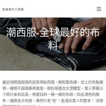
拿破倫手工西服
潮西服-全球最好的布
料
2021-01-26
最近詢問度超高的這款條紋西服，飽和藍色調，加上白色點線
條，線條不超過筆桿寬度，剛好是適合大眾體型，客人帶著以
下照片來到店面，想要找到一模一樣的布款，如此漂亮的顏
色，遍尋各大布商，果然只有"他"，能滿足客人的需求： 全球