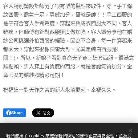
客人特別請設計師剪了很有型的髮型來取件，穿上手工條
紋西服，霸氣十足，質感加分，哥就是帥！！手工西服的
袖子符合客人手臂彎度，穿起來與成衣西服大不同，客人
雖瘦，但師傅有針對西服挺度做加強，客人還分享他在婚
紗公司挑選外拍西服的經驗，因為不合身，每一件穿起來
都太大，穿起來很像陳雷大哥，尤其是純白西服(很
冏！)，所以，新娘子看到真命天子穿上這套西服，很滿意
頻點頭，男人穿上有質感的西服，就是會讓氣質加分，金
童玉女的婚紗照精彩可期！
祝福這一對天作之合的新人永浴愛河、幸福久久。
Share
我們使用了 cookies 來確保我們網站的運作正常與安全性，並為您