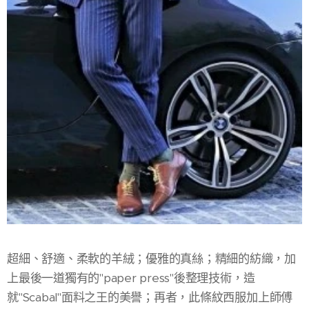
超細、舒適、柔軟的羊絨；優雅的真絲；精細的紡織，加
上最後一道獨有的"paper press"後整理技術，造
就"Scabal"面料之王的美譽；再者，此條紋西服加上師傅