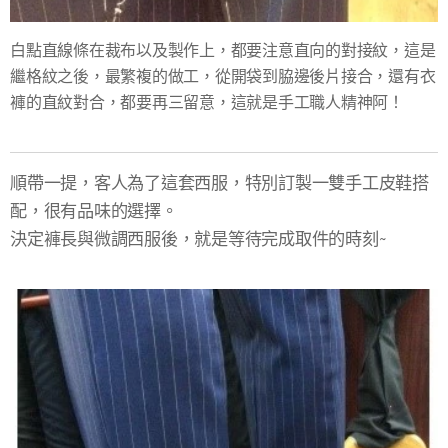
白點直線條在裁布以及製作上，都要注意直向的對接紋，這是
繼格紋之後，最繁複的做工，從開袋到脇邊後片接合，還有衣
褲的直紋對合，都要再三留意，這就是手工職人精神阿！
順帶一提，客人為了這套西服，特別訂製一雙手工皮鞋搭
配，很有品味的選擇。
決定褲長與微調西服後，就是等待完成取件的時刻~