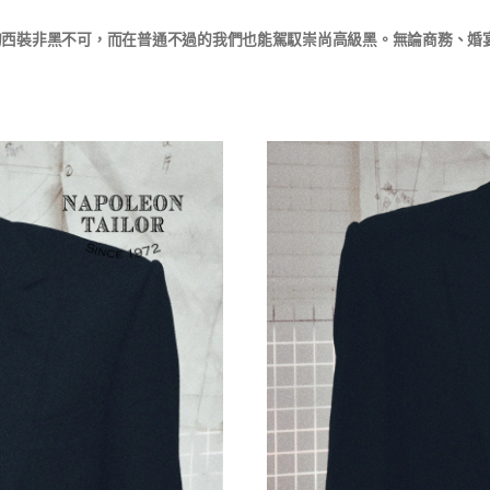
的西裝非黑不可，而在普通不過的我們也能駕馭崇尚高級黑。無論商務、婚