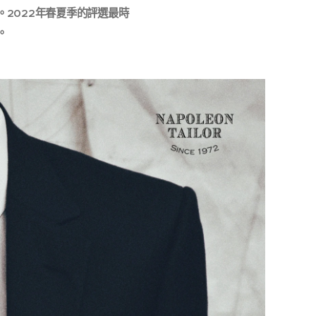
2022年春夏季的評選最時
。