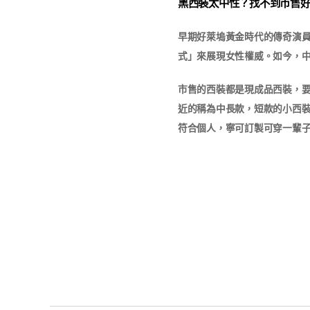
黑西裝太中性？找不到市售
早期好萊塢黃金時代的傳奇演員
式」來展現女性權威。如今，
市售的西裝都是現成品西裝，
近的稱為中長款，短款的小西
符合個人，寧可訂製可穿一輩