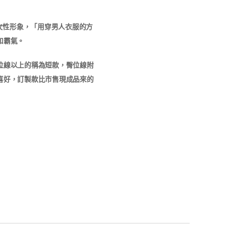
女性形象，「用穿男人衣服的方
和霸氣。
位線以上的稱為短款，臀位線附
喜好，訂製款比市售現成品來的