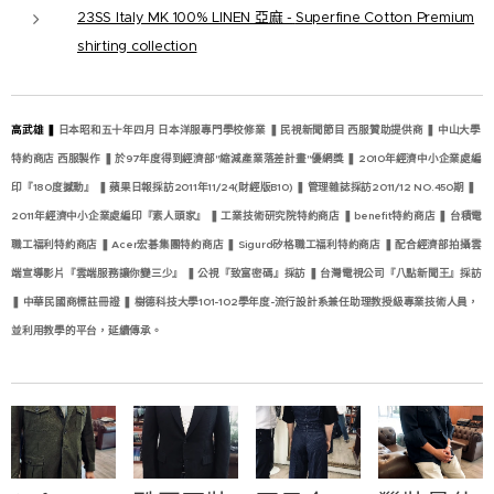
23SS Italy MK 100% LINEN 亞麻 -
Superfine Cotton Premium
shirting collection
高武雄 ❚
日本昭和五十年四月 日本洋服專門學校修業 ❚ 民視新聞節目 西服贊助提供商 ❚ 中山大學
特約商店 西服製作 ❚ 於97年度得到經濟部"縮減產業落差計畫"優網獎 ❚ 2010年經濟中小企業處編
印『180度撼動』 ❚ 蘋果日報採訪2011年11/24(財經版B10) ❚ 管理雜誌採訪2011/12 NO.450期 ❚
2011年經濟中小企業處編印『素人頭家』 ❚ 工業技術研究院特約商店 ❚ benefit特約商店 ❚ 台積電
職工福利特約商店 ❚ Acer宏碁集團特約商店 ❚ Sigurd矽格職工福利特約商店 ❚ 配合經濟部拍攝雲
端宣導影片『雲端服務讓你變三少』 ❚ 公視『致富密碼』採訪 ❚ 台灣電視公司『八點新聞王』採訪
❚ 中華民國商標註冊證 ❚ 樹德科技大學101-102學年度-流行設計系兼任助理教授級專業技術人員，
並利用教學的平台，延續傳承。