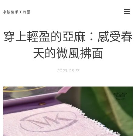
拿破倫手工西服
穿上輕盈的亞麻：感受春
天的微風拂面
2023-03-17