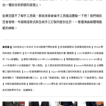
出一種自信和舒適的感覺上。
​如果您還不了解手工西裝，那就來拿破倫手工西服店體驗一下吧！我們相信
您會發現，市面現成款式與全純手工訂製的差別在於，一套優美曲線體現風
範的紳裝。
高武雄 ❚
日本昭和五十年四月 日本洋服專門學校修業 ❚ 民視新聞節目 西服贊助提供商 ❚ 中山大學
特約商店 西服製作 ❚ 於97年度得到經濟部"縮減產業落差計畫"優網獎 ❚ 2010年經濟中小企業處編
印『180度撼動』 ❚ 蘋果日報採訪2011年11/24(財經版B10) ❚ 管理雜誌採訪2011/12 NO.450期 ❚
2011年經濟中小企業處編印『素人頭家』 ❚ 工業技術研究院特約商店 ❚ benefit特約商店 ❚ 台積電
職工福利特約商店 ❚ Acer宏碁集團特約商店 ❚ Sigurd矽格職工福利特約商店 ❚ 配合經濟部拍攝雲
端宣導影片『雲端服務讓你變三少』 ❚ 公視『致富密碼』採訪 ❚ 台灣電視公司『八點新聞王』採訪
❚ 中華民國商標註冊證 ❚ 樹德科技大學101-102學年度-流行設計系兼任助理教授級專業技術人員，
並利用教學的平台，延續傳承。