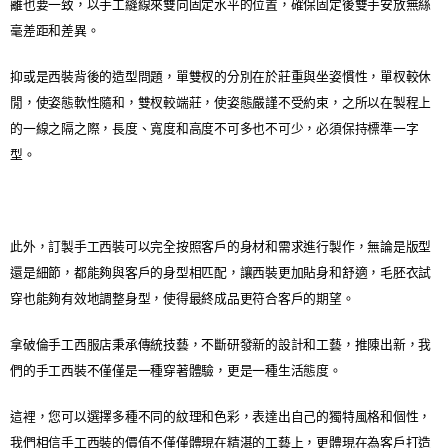
離也要一致，以手工縫線來雙向固定水平的位置，確保固定後雙手安放無絲
毫差距和差異。
​抑或是西裝背後的造型問題，單雙杈的分別在於莊重與坐姿慣性，單杈較休
閒，使姿態軟性隨和，雙杈較端莊，使姿態嚴謹不受約束，之所以在製程上
的一線之隔之際，長度、寬度和高度不可多也不可少，必須保持標準一字
型。
此外，訂製手工西裝可以完全按照客戶的身材和需求進行製作，無論是版型
還是細節，都能夠與客戶的身型相匹配，讓西裝更加貼身和舒適，毛胚衣試
穿也能夠有效地調整身型，使得最終成品更符合客戶的期望。
​拿破倫手工西服店秉承傳統技藝，不斷研發新的設計和工藝，推陳出新，我
們的手工西裝不僅僅是一種穿著體驗，更是一種生活態度。
這裡，您可以選擇多種不同的紋理和色彩，表達出自己的獨特風格和個性，
我們相信手工西裝的價值不僅僅體現在精湛的工藝上，更體現在為客戶打造