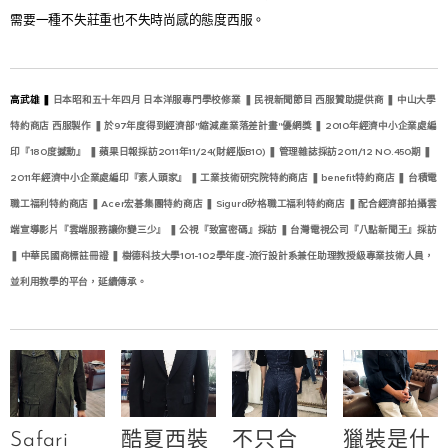
需要一種不失莊重也不失時尚感的態度西服。
高武雄 ❚
日本昭和五十年四月 日本洋服專門學校修業 ❚ 民視新聞節目 西服贊助提供商 ❚ 中山大學
特約商店 西服製作 ❚ 於97年度得到經濟部"縮減產業落差計畫"優網獎 ❚ 2010年經濟中小企業處編
印『180度撼動』 ❚ 蘋果日報採訪2011年11/24(財經版B10) ❚ 管理雜誌採訪2011/12 NO.450期 ❚
2011年經濟中小企業處編印『素人頭家』 ❚ 工業技術研究院特約商店 ❚ benefit特約商店 ❚ 台積電
職工福利特約商店 ❚ Acer宏碁集團特約商店 ❚ Sigurd矽格職工福利特約商店 ❚ 配合經濟部拍攝雲
端宣導影片『雲端服務讓你變三少』 ❚ 公視『致富密碼』採訪 ❚ 台灣電視公司『八點新聞王』採訪
❚ 中華民國商標註冊證 ❚ 樹德科技大學101-102學年度-流行設計系兼任助理教授級專業技術人員，
並利用教學的平台，延續傳承。
Safari
酷夏西裝
不只合
獵裝是什