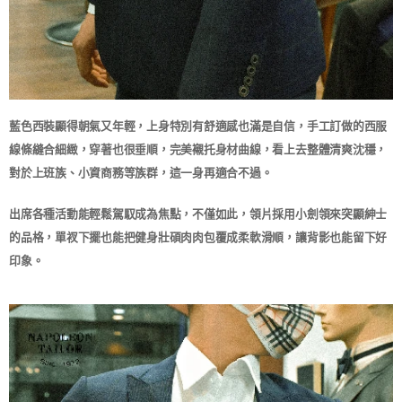
藍色西裝顯得朝氣又年輕，上身特別有舒適感也滿是自信，手工訂做的西服
線條縫合細緻，穿著也很垂順，完美襯托身材曲線，看上去整體清爽沈穩，
對於上班族、小資商務等族群，這一身再適合不過。
出席各種活動能輕鬆駕馭成為焦點，不僅如此，領片採用小劍領來突顯紳士
的品格，單衩下擺也能把健身壯碩肉肉包覆成柔軟滑順，讓背影也能留下好
印象。