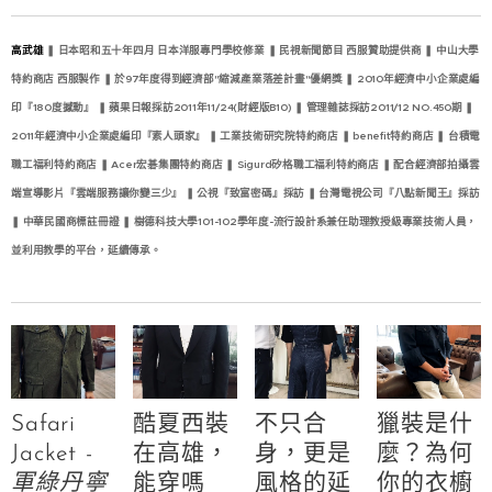
高武雄
❚
日本昭和五十年四月 日本洋服專門學校修業
❚
民視新聞節目 西服贊助提供商
❚
中山大學
特約商店 西服製作
❚
於97年度得到經濟部"縮減產業落差計畫"優網獎
❚
2010年經濟中小企業處編
印『180度撼動』
❚
蘋果日報採訪2011年11/24(財經版B10)
❚
管理雜誌採訪2011/12 NO.450期
❚
2011年經濟中小企業處編印『素人頭家』
❚
工業技術研究院特約商店
❚
benefit特約商店
❚
台積電
職工福利特約商店
❚
Acer宏碁集團特約商店
❚
Sigurd矽格職工福利特約商店
❚
配合經濟部拍攝雲
端宣導影片『雲端服務讓你變三少』
❚
公視『致富密碼』採訪
❚
台灣電視公司『八點新聞王』採訪
❚
中華民國商標註冊證
❚
樹德科技大學101-102學年度-流行設計系兼任助理教授級專業技術人員，
並利用教學的平台，延續傳承。
Safari
酷夏西裝
不只合
獵裝是什
Jacket -
在高雄，
身，更是
麼？為何
軍綠丹寧
能穿嗎
風格的延
你的衣櫥