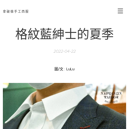
拿破倫手工西服
格紋藍紳士的夏季
2022-04-22
圖/文 : LuLu