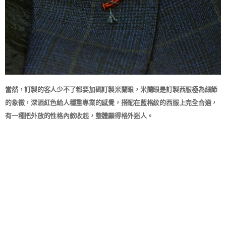
當然，訂製的客人少不了都要加碼訂製米蘭眼，米蘭眼是訂製西服極為細節
的象徵，深酒紅色給人穩重專業的感覺，搭配在藍格紋的西服上完全合適，
有一種把外放的性格內斂收起，整體顯得格外迷人。