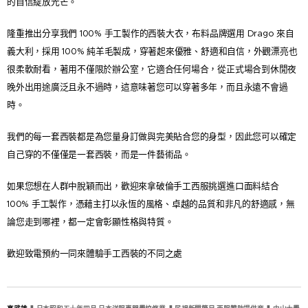
的自信綻放光芒。
​隆重推出分享我們 100% 手工製作的西裝大衣，布料品牌選用 Drago 來自
義大利，採用 100% 純羊毛製成，穿著起來優雅、舒適和自信，外觀漂亮也
很柔軟耐看，著用不僅限於辦公室，它適合任何場合，從正式場合到休閒夜
晚外出用途廣泛且永不過時，這意味著您可以穿著多年，而且永遠不會過
時。
​我們的每一套西裝都是為您量身訂做與完美貼合您的身型，因此您可以確定
自己穿的不僅僅是一套西裝，而是一件藝術品。
​如果您想在人群中脫穎而出，歡迎來拿破倫手工西服挑選進口面料結合
100% 手工製作，憑藉主打以永恆的風格、卓越的品質和非凡的舒適感，無
論您走到哪裡，都一定會彰顯性格與特質。
​歡迎致電預約一同來體驗手工西裝的不同之處❤️