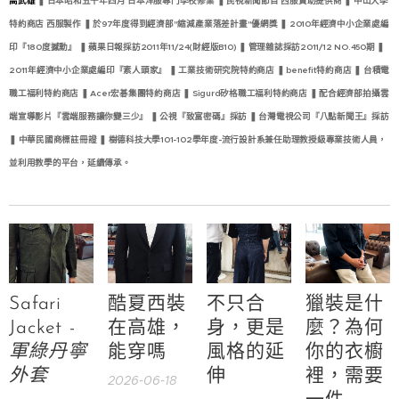
高武雄
❚ 日本昭和五十年四月 日本洋服專門學校修業 ❚ 民視新聞節目 西服贊助提供商 ❚ 中山大學
特約商店 西服製作 ❚ 於97年度得到經濟部"縮減產業落差計畫"優網獎 ❚ 2010年經濟中小企業處編
印『180度撼動』 ❚ 蘋果日報採訪2011年11/24(財經版B10) ❚ 管理雜誌採訪2011/12 NO.450期 ❚
2011年經濟中小企業處編印『素人頭家』 ❚ 工業技術研究院特約商店 ❚ benefit特約商店 ❚ 台積電
職工福利特約商店 ❚ Acer宏碁集團特約商店 ❚ Sigurd矽格職工福利特約商店 ❚ 配合經濟部拍攝雲
端宣導影片『雲端服務讓你變三少』 ❚ 公視『致富密碼』採訪 ❚ 台灣電視公司『八點新聞王』採訪
❚ 中華民國商標註冊證 ❚ 樹德科技大學101-102學年度-流行設計系兼任助理教授級專業技術人員，
並利用教學的平台，延續傳承。
Safari
酷夏西裝
不只合
獵裝是什
Jacket -
在高雄，
身，更是
麼？為何
軍綠丹寧
能穿嗎
風格的延
你的衣櫥
外套
伸
裡，需要
2026-06-18