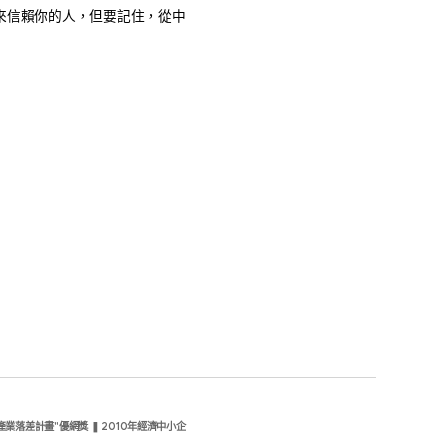
來信賴你的人，但要記住，從中
業落差計畫"優網獎 ❚ 2010年經濟中小企