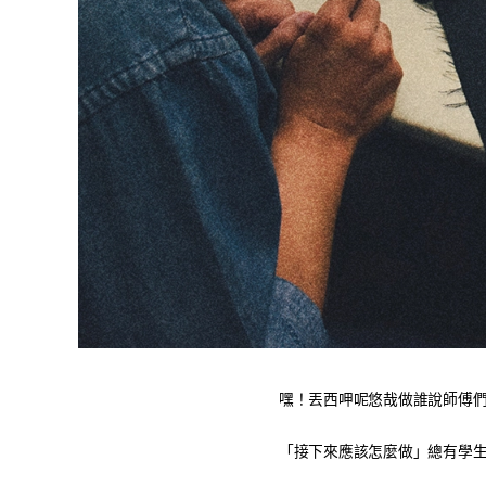
嘿！丟西呷呢悠哉做誰說師傅
​「接下來應該怎麼做」總有學生