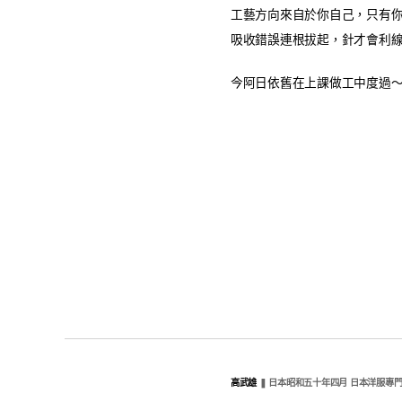
工藝方向來自於你自己，只有
吸收錯誤連根拔起，針才會利
​今阿日依舊在上課做工中度過
高武雄
❚ 日本昭和五十年四月 日本洋服專門學