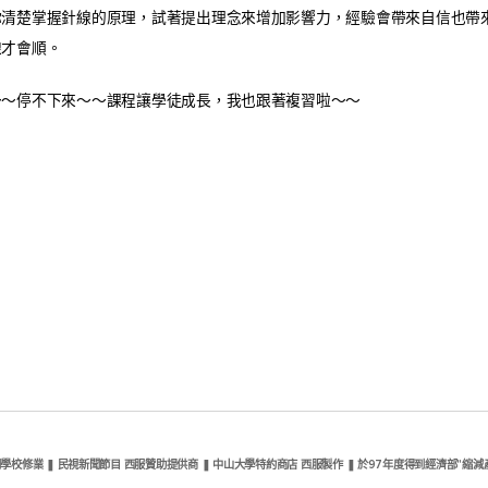
你清楚掌握針線的原理，試著提出理念來增加影響力，經驗會帶來自信也帶
線才會順。
～～停不下來～～課程讓學徒成長，我也跟著複習啦～～​
校修業 ❚ 民視新聞節目 西服贊助提供商 ❚ 中山大學特約商店 西服製作 ❚ 於97年度得到經濟部"縮減產