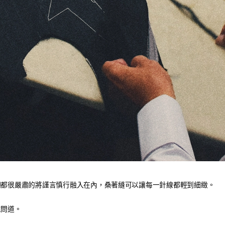
們都很嚴肅的將謹言慎行融入在內，桑著縫可以讓每一針線都輕到細緻。
問道。​