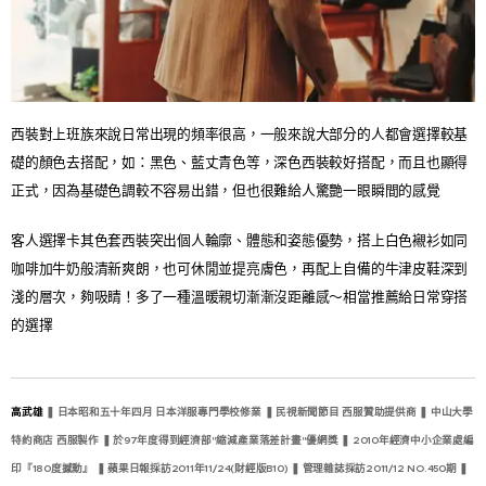
西裝對上班族來說日常出現的頻率很高，一般來說大部分的人都會選擇較基
礎的顏色去搭配，如：黑色、藍丈青色等，深色西裝較好搭配，而且也顯得
正式，因為基礎色調較不容易出錯，但也很難給人驚艷一眼瞬間的感覺😂
客人選擇卡其色套西裝突出個人輪廓、體態和姿態優勢，搭上白色襯衫如同
咖啡加牛奶般清新爽朗，也可休閒並提亮膚色，再配上自備的牛津皮鞋深到
淺的層次，夠吸睛！多了一種溫暖親切漸漸沒距離感～相當推薦給日常穿搭
的選擇😎
高武雄
❚ 日本昭和五十年四月 日本洋服專門學校修業 ❚ 民視新聞節目 西服贊助提供商 ❚ 中山大學
特約商店 西服製作 ❚ 於97年度得到經濟部"縮減產業落差計畫"優網獎 ❚ 2010年經濟中小企業處編
印『180度撼動』 ❚ 蘋果日報採訪2011年11/24(財經版B10) ❚ 管理雜誌採訪2011/12 NO.450期 ❚