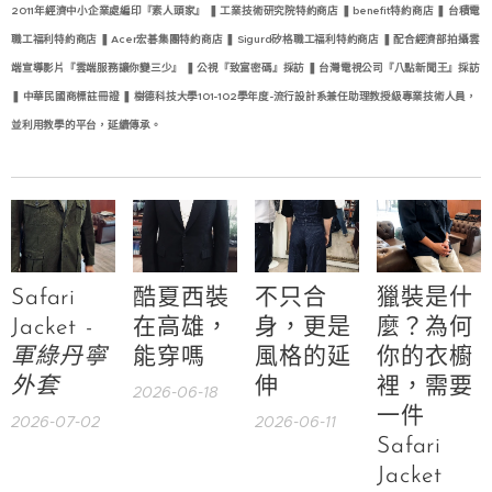
2011年經濟中小企業處編印『素人頭家』 ❚ 工業技術研究院特約商店 ❚ benefit特約商店 ❚ 台積電
職工福利特約商店 ❚ Acer宏碁集團特約商店 ❚ Sigurd矽格職工福利特約商店 ❚ 配合經濟部拍攝雲
端宣導影片『雲端服務讓你變三少』 ❚ 公視『致富密碼』採訪 ❚ 台灣電視公司『八點新聞王』採訪
❚ 中華民國商標註冊證 ❚ 樹德科技大學101-102學年度-流行設計系兼任助理教授級專業技術人員，
並利用教學的平台，延續傳承。
Safari
酷夏西裝
不只合
獵裝是什
Jacket -
在高雄，
身，更是
麼？為何
軍綠丹寧
能穿嗎
風格的延
你的衣櫥
外套
伸
裡，需要
2026-06-18
一件
2026-07-02
2026-06-11
Safari
Jacket