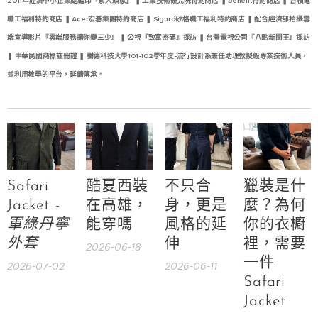
2011年經濟中小企業處編印『素人頭家』
❚
工業技術研究院特約商店
❚
benefit特約商店
❚
台積電
職工福利特約商店
❚
Acer宏碁集團特約商店
❚
Sigurd矽格職工福利特約商店
❚
配合經濟部拍攝雲
端宣導影片『雲端服務讓你變三少』
❚
公視『致富密碼』採訪
❚
台灣電視公司『八點新聞王』採訪
❚
中華民國商標註冊證
❚
樹德科技大學101-102學年度-流行設計系兼任助理教授級專業技術人員，
並利用教學的平台，延續傳承。
Safari
酷夏西裝
不只合
獵裝是什
Jacket -
在高雄，
身，更是
麼？為何
軍綠丹寧
能穿嗎
風格的延
你的衣櫥
外套
伸
裡，需要
2026-06-18
一件
2026-07-02
2026-06-11
Safari
Jacket