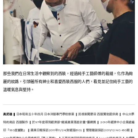
那些我們在日常生活中觀察到的西裝，經過純手工藝師傅的裁縫，化作為絢
麗的紋路，引領著所有紳士和喜愛西裝西服的人們，看見並記住純手工藝的
溫暖氣息與堅持。
高武雄
❚
日本昭和五十年四月 日本洋服專門學校修業
❚
民視新聞節目 西服贊助提供商
❚
中山大學
特約商店 西服製作
❚
於97年度得到經濟部"縮減產業落差計畫"優網獎
❚
2010年經濟中小企業處編
印『180度撼動』
❚
蘋果日報採訪2011年11/24(財經版B10)
❚
管理雜誌採訪2011/12 NO.450期
❚